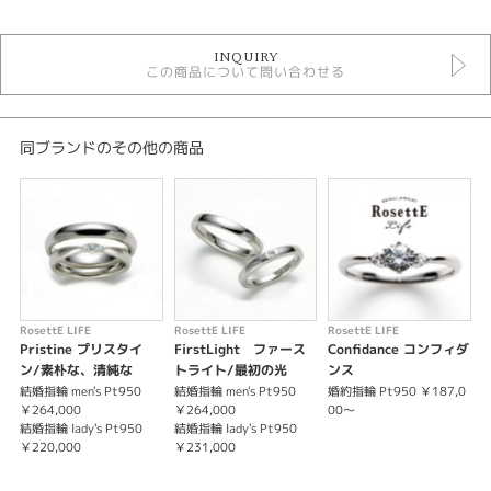
婚約指輪
INQUIRY
婚約指輪シンプル
この商品について問い合わせる
ロゼットLIFE 婚約指輪
紹介文
同ブランドのその他の商品
いつも自分自身でいられる 生きる喜びを強く感じる だから一緒にいた
い きっと最高の人生になる
※価格は税込み価格となります。
※センターダイヤモンドは価格に含まれません。
RosettE LIFE
RosettE LIFE
RosettE LIFE
R
Pristine プリスタイ
FirstLight ファース
Confidance コンフィダ
ン/素朴な、清純な
トライト/最初の光
ンス
結婚指輪 men's Pt950
結婚指輪 men's Pt950
婚約指輪 Pt950 ￥187,0
婚
￥264,000
￥264,000
00～
結婚指輪 lady's Pt950
結婚指輪 lady's Pt950
結
￥220,000
￥231,000
￥
結
￥