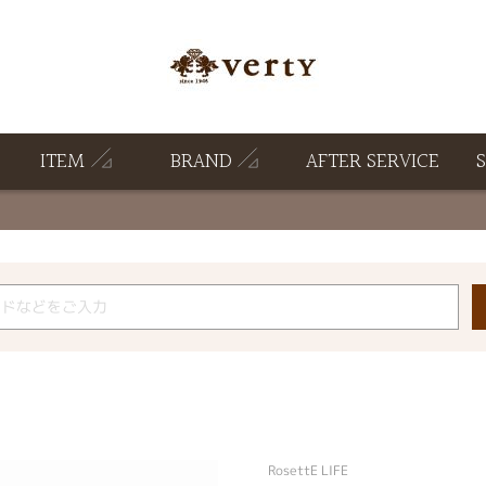
ITEM
BRAND
AFTER SERVICE
RosettE LIFE