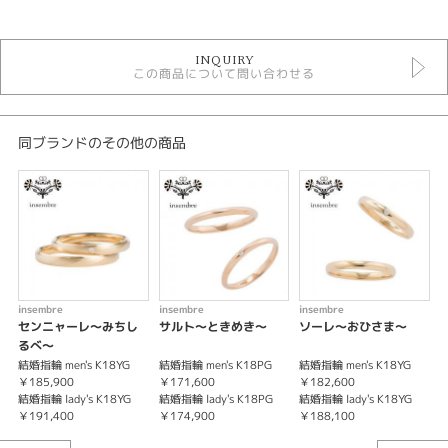
insembre
INQUIRY
この商品について問い合わせる
テイスト
結婚指輪キュート
同ブランドのその他の商品
性別
レディース
メンズ
紹介文
ひらひらと舞う幸運の印 この指にとまれ！
insembre
insembre
insembre
i
センニャーレ～みちし
サルト～ときめき～
ソーレ～おひさま～
※価格は税込みになります。
るべ～
結婚指輪 men's K18YG
結婚指輪 men's K18PG
結婚指輪 men's K18YG
結
￥185,900
￥171,600
￥182,600
￥
結婚指輪 lady's K18YG
結婚指輪 lady's K18PG
結婚指輪 lady's K18YG
結
￥191,400
￥174,900
￥188,100
￥