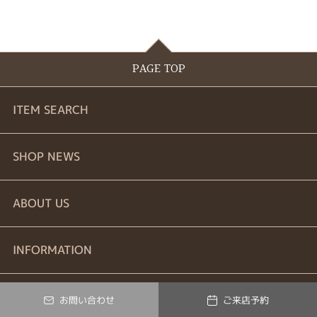
PAGE TOP
ITEM SEARCH
婚約指輪
SHOP NEWS
結婚指輪
商品一覧
ABOUT US
セットリング
ブランドリスト
お問い合わせ
INFORMATION
エタニティーリング
プロポーズ相談室
ご来店予約
特定商取引に関する表記
お問い合わせ
ご来店予約
© Verty All Rights Reserved.