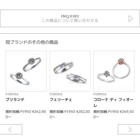
婚約指輪
INQUIRY
婚約指輪シンプル
この商品について問い合わせる
FORMIA 婚約指輪
紹介文
同ブランドのその他の商品
シンプルな仕立てに、石座の側面をクロスするプラチナのラインが綺麗なソ
リティアリングです。
※価格は税込みになります。
※価格にセンターダイヤモンドは含まれません。
FORMIA
FORMIA
FORMIA
F
ブリランテ
フェリーチェ
コローナ ディ フィオー
レ
婚約指輪 Pt950 ¥262,90
婚約指輪 Pt950 ¥282,00
婚約指輪 Pt950 ¥269,50
婚
0～
0～
0～