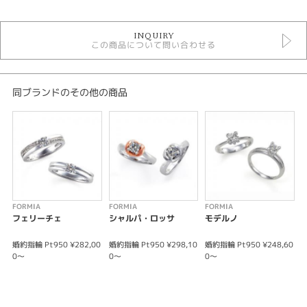
婚約指輪
INQUIRY
婚約指輪シンプル
この商品について問い合わせる
FORMIA 婚約指輪
紹介文
同ブランドのその他の商品
石座を柔らかみのある「クラウンシャトン」に仕立てたソリティアリングで
す。
ダイヤモンド一粒の輝きを際立たせるフラッグシップモデルです。
※価格は税込みになります。
※価格にセンターダイヤモンドは含まれません。
FORMIA
FORMIA
FORMIA
F
フェリーチェ
シャルパ・ロッサ
モデルノ
婚約指輪 Pt950 ¥282,00
婚約指輪 Pt950 ¥298,10
婚約指輪 Pt950 ¥248,60
婚
0～
0～
0～