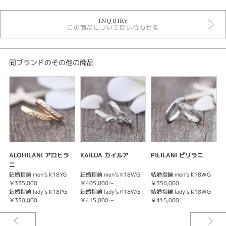
結婚指輪
INQUIRY
結婚指輪ゴージャス
この商品について問い合わせる
マウオリ
性別
同ブランドのその他の商品
レディース
メンズ
紹介文
KAUNUカウヌ
(深い気持ち)
その昔、愛しさを伝えるために、
ALOHILANI アロヒラ
KAILUA カイルア
PILILANI ピリラニ
言語よりも先に形となって生まれたハワイアンジュエリー。
ニ
それは言葉よりも直接的で情熱的な、
結婚指輪 men’s K18YG
結婚指輪 men’s K18WG
結婚指輪 men’s K18WG
結
心のカタチそのもの。
￥335,000
￥405,000～
￥350,000
￥
結婚指輪 lady’s K18PG
結婚指輪 lady’s K18WG
結婚指輪 lady’s K18WG
結
※税込み価格になります。
￥330,000
￥415,000～
￥415,000
￥
※お選びいただくサイズ・素材によって価格は変わります。