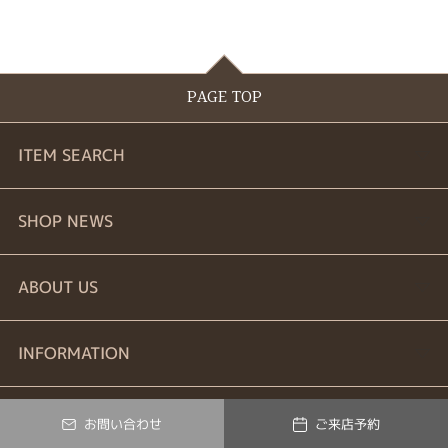
PAGE TOP
ITEM SEARCH
婚約指輪
SHOP NEWS
結婚指輪
商品一覧
ABOUT US
セットリング
ブランドリスト
お問い合わせ
INFORMATION
エタニティーリング
プロポーズ相談室
ご来店予約
特定商取引に関する表記
お問い合わせ
ご来店予約
© Verty All Rights Reserved.