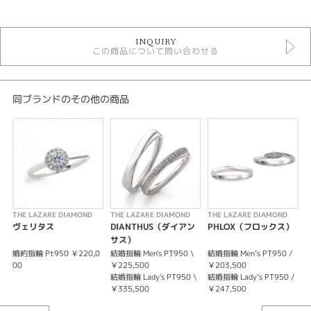
結婚指輪
INQUIRY
結婚指輪ゴージャス
この商品について問い合わせる
結婚指輪シンプル
ラザールダイヤモンド 結婚指輪
性別
同ブランドのその他の商品
レディース
メンズ
紹介文
ニューヨークの憩いの場、オーチャードビーチに打ち寄せるさざ波をイメー
ジ。
THE LAZARE DIAMOND
THE LAZARE DIAMOND
THE LAZARE DIAMOND
T
緩やかなアシンメトリーなウェーブタイプのマリッジリング。レディースは
ヴェリタス
DIANTHUS（ダイアン
PHLOX（フロックス）
エンゲージリングに寄り添うようにセットできるこだわりのデザイン。
サス）
婚約指輪 Pt950 ￥220,0
結婚指輪 Men's PT950 \
結婚指輪 Men’s PT950 /
00
￥225,500
￥203,500
￥
結婚指輪 Lady's PT950 \
結婚指輪 Lady’s PT950 /
￥335,500
￥247,500