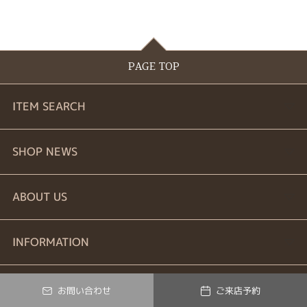
PAGE TOP
ITEM SEARCH
婚約指輪
SHOP NEWS
結婚指輪
商品一覧
ABOUT US
セットリング
ブランドリスト
お問い合わせ
INFORMATION
エタニティーリング
プロポーズ相談室
ご来店予約
特定商取引に関する表記
お問い合わせ
ご来店予約
© Verty All Rights Reserved.