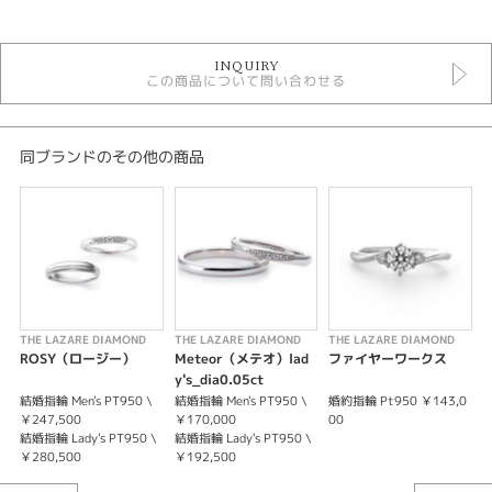
結婚指輪
INQUIRY
結婚指輪ゴージャス
この商品について問い合わせる
結婚指輪シンプル
ラザールダイヤモンド 結婚指輪
性別
同ブランドのその他の商品
レディース
メンズ
紹介文
一身にスポットライトを浴びて光り輝くヒロインさながらの、端麗な美を慈
しむ。
THE LAZARE DIAMOND
THE LAZARE DIAMOND
THE LAZARE DIAMOND
T
中央のダイヤモンドがまぶしく視線を捉えるリング。シンプルなリングに
ROSY（ロージー）
Meteor（メテオ）lad
ファイヤーワークス
は、ふたりでともに刻んでいく軌跡を2本のラインで表現しています。内側
y's_dia0.05ct
にも丸みを付けたアームが叶えるなめらかな着け心地と、ミュージカル「喝
結婚指輪 Men's PT950 \
結婚指輪 Men's PT950 \
婚約指輪 Pt950 ￥143,0
結
采」の名を戴く華やかな輝きが魅力です。
￥247,500
￥170,000
00
￥
結婚指輪 Lady's PT950 \
結婚指輪 Lady's PT950 \
結
￥280,500
￥192,500
￥