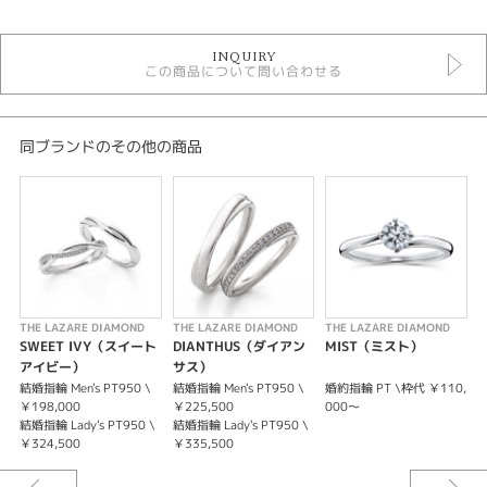
婚約指輪
INQUIRY
婚約指輪ゴージャス
この商品について問い合わせる
セットリングゴージャス
ラザールダイヤモンド 婚約指輪
テイスト
同ブランドのその他の商品
婚約指輪ゴージャス
紹介文
ラザールダイヤモンド ROSY（ロージー）
人気の婚約指輪LILIES（リリーズ）をベースに、より進化させたデザインで
す。４本爪にすることにより、最大の特徴である側面がすっきりとし、ダイ
THE LAZARE DIAMOND
THE LAZARE DIAMOND
THE LAZARE DIAMOND
T
ヤモンドの横顔がより美しく見えるようになりました。繊細ながら安心感の
SWEET IVY（スイート
DIANTHUS（ダイアン
MIST（ミスト）
あるセッティングはフェアリープラチナムだからこそです。
アイビー）
サス）
結婚指輪 Men's PT950 \
結婚指輪 Men's PT950 \
婚約指輪 PT \枠代 ￥110,
婚
￥198,000
￥225,500
000～
結婚指輪 Lady's PT950 \
結婚指輪 Lady's PT950 \
￥324,500
￥335,500