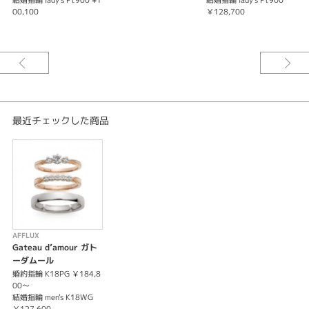
結婚指輪 lady's Pt900 ¥1
結婚指輪 lady's Pt900
00,100
￥128,700
※センターダイヤモンドは0.2ct～の価格となります。
最近チェックした商品
AFFLUX
Gateau d’amour ガト
ーダムール
婚約指輪 K18PG ￥184,8
00～
結婚指輪 men's K18WG
￥127,600