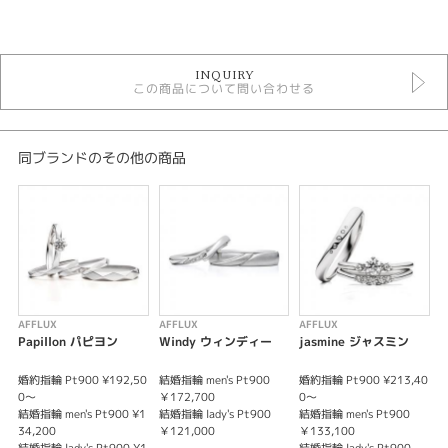
カテゴリ
セットリング
INQUIRY
セットリングアンティーク
この商品について問い合わせる
AFFLUX SETRING
性別
同ブランドのその他の商品
レディース
メンズ
紹介文
「運命の恋」
恋のケーキをモチーフに
AFFLUX
AFFLUX
AFFLUX
A
甘い恋心をイメージしデザインされた指輪
Papillon パピヨン
Windy ウィンディー
jasmine ジャスミン
ゆびわ言葉®には『運命の恋に落ちたふたりが
婚約指輪 Pt900 ¥192,50
結婚指輪 men's Pt900
婚約指輪 Pt900 ¥213,40
結
いつまでも恋人同士のような関係でいられますように。』
0～
￥172,700
0～
￥
という想いが込められています。
結婚指輪 men's Pt900 ¥1
結婚指輪 lady's Pt900
結婚指輪 men's Pt900
結
34,200
￥121,000
￥133,100
￥
※価格は税込み価格となります。