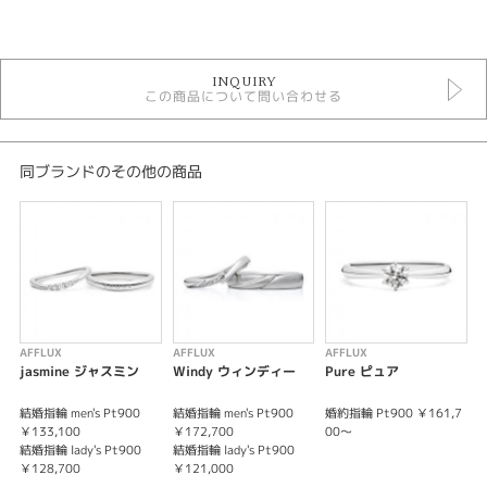
カテゴリ
セットリング
INQUIRY
セットリングキュート
この商品について問い合わせる
AFFLUX SETRING
性別
同ブランドのその他の商品
レディース
メンズ
紹介文
「きみに首ったけ」
ずーっと“ノックアウト”しつづけたい！されつづけたい！
AFFLUX
AFFLUX
AFFLUX
A
愛され上手なネコをモチーフ
jasmine ジャスミン
Windy ウィンディー
Pure ピュア
C
ゆびわ言葉®には『ずっと恋心を抱き続ける夫婦をめざして、
結婚指輪 men's Pt900
結婚指輪 men's Pt900
婚約指輪 Pt900 ￥161,7
婚
50年後も互いが"首ったけ"になれますように。』
￥133,100
￥172,700
00～
という想いが込められています。
結婚指輪 lady's Pt900
結婚指輪 lady's Pt900
￥128,700
￥121,000
※価格は税込み価格となります。