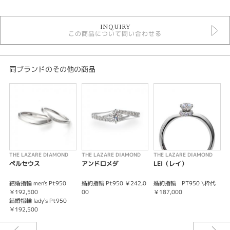
婚約指輪
INQUIRY
婚約指輪シンプル
この商品について問い合わせる
ラザールダイヤモンド 婚約指輪
紹介文
同ブランドのその他の商品
THE LAZARE DIAMOND【SA010 ナッソー】
ふっくらとした枠に加え中央に向かって絞っているため、ダイヤモンドのボ
リューム感が際立ちます。
※選ばれる素材・ダイヤモンドグレードによって価格が変わります。
詳しくはスタッフまでお問い合わせくださいませ。
※価格は税込みになります。
THE LAZARE DIAMOND
THE LAZARE DIAMOND
THE LAZARE DIAMOND
T
※価格にセンターダイヤは含まれません。
ペルセウス
アンドロメダ
LEI（レイ）
結婚指輪 men's Pt950
婚約指輪 Pt950 ￥242,0
婚約指輪 PT950 \枠代
結
￥192,500
00
￥187,000
￥
結婚指輪 lady's Pt950
結
￥192,500
￥