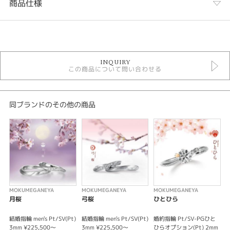
商品仕様
カテゴリ
セットリング
INQUIRY
セットリングゴージャス
この商品について問い合わせる
杢目金 SETRING
性別
同ブランドのその他の商品
レディース
メンズ
紹介文
出逢った頃のほのかな恋心を色づき始めた桜に見立てた婚約指輪。
ピンクゴールドの木目金が指元を可憐に彩る。
MOKUMEGANEYA
MOKUMEGANEYA
MOKUMEGANEYA
M
※センターダイヤの価格は含まれません。
月桜
弓桜
ひとひら
※価格は税込み価格となります。
※オプションにより価格は変動します。
結婚指輪 men's Pt/SV(Pt)
結婚指輪 men's Pt/SV(Pt)
婚約指輪 Pt/SV-PGひと
結
3mm ¥225,500～
3mm ¥225,500～
ひらオプション(Pt) 2mm
V