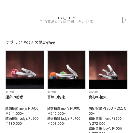
結婚指輪
INQUIRY
結婚指輪シンプル
この商品について問い合わせる
彩乃端 結婚指輪
性別
同ブランドのその他の商品
レディース
メンズ
紹介文
IRONOHA〈イロノハ〉永遠の恋文
Eternal love letter
あなたの心を読み返す
彩乃端
彩乃端
彩乃端
わたしの心を読み返す
運命の紡ぎ
百年の約束
真心の花束
薬指に読み返すたび
ふたりは繰り返し恋に落ちるの
結婚指輪 men's Pt900
結婚指輪 men's Pt900
婚約指輪 Pt900 ￥205,0
結
￥241,000~
￥245,000~
00~
￥
結婚指輪 lady's Pt900
結婚指輪 lady's Pt900
結婚指輪 men's Pt900
結
￥189,000~
￥205,000~
￥272,000~
￥
結婚指輪 lady's Pt900