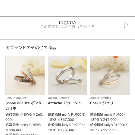
カテゴリ
セットリング
INQUIRY
セットリングゴージャス
この商品について問い合わせる
Amour Amulet SETRING
性別
同ブランドのその他の商品
レディース
メンズ
紹介文
AMOUR&AMULET 【Attache】 アターシュ －永遠の絆－
永遠の絆をイメージし、ぐるりと一周ミル打ちで囲まれたアンティーク調の
セットリング。中心に向けてアームが絞られており、指をよりキレイに見せ
Amour Amulet
Amour Amulet
Amour Amulet
A
てくれる。細身のリングで重ね着けにもぴったり。
Bonne qualite ボンヌ
Attache アターシュ
Cherir シェリー
B
カリテ
※センターダイヤは価格に含まれません。
婚約指輪 K18WG ￥260,
結婚指輪 men's Pt900/K
結婚指輪 men's Pt900/K
結
※税込み価格になります。
000~
18YG ￥367,000~
18PG ￥242,000~
￥
結婚指輪 men's K18WG
結婚指輪 lady's Pt900/K
結婚指輪 lady's Pt900/K
結
￥380,000~
18YG ￥173,000~
18PG ￥195,000~
￥