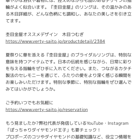
華やかな浴衣や着物には、控えめながらも品のあるデザインの指
輪がよく似合います。『杢目金屋』のリングは、その温かみのあ
る木目詳細が、どんな色柄にも調和し、あなたの美しさを引き立
てます。
杢目金屋オススメデザイン 木目つむぎ
https://www.verty-saito.jp/productdetail/2384
夏祭りに華を添える『杢目金屋』のブライダルリングは、特別な
意味を持つアイテムです。日本の伝統を感じながら、日常に彩り
を与える指輪をぜひ手に入れてください。また、つながるカタチ
製法のセレモニーを通じて、ふたりの愛をより深く感じる瞬間を
お楽しみいただけます。特別な季節に、特別な指輪をぜひ選んで
みてはいかがでしょうか。
ご予約いつでもお気軽に
https://www.verty-saito.jp/reservation
もう見ましたか?弊社代表が発信しているYouTube・Instagram
「ぽっちゃりダイヤモンド王子」も要チェック！
プロポーズのコツやダイヤモンドの基礎知識など、役立つ情報を