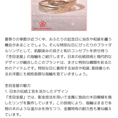
夏祭りの季節が近づく中、おふたりの記念日に浴衣や和装を纏う
機会があることでしょう。そんな特別な日にぴったりのブライダ
ルリングとして、肌馴染みの良さと和のコンセプトを併せ持つ
『杢目金屋』の指輪をご紹介します。日本の伝統技術と現代的な
デザインが融合したこのブランドは、まさに特別な瞬間を彩るた
めのアイテムです。特別な日に着用する浴衣や和装､普段着られ
るお洋服にも相性抜群な指輪を見ていきましょう｡
杢目金屋の魅力
1. 日本の伝統工芸を活かしたデザイン
『杢目金屋』では、彫金技法を用いて金属に独自の木目模様を施
したリングを製作しています。この技術により、指輪はまるで本
物の木のような温かみを持ちつつ、金属特有の耐久性も兼ね備え
ています。